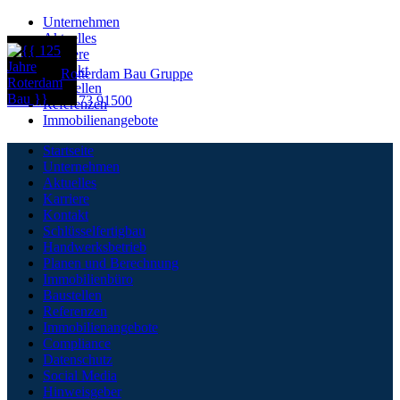
Unternehmen
Aktuelles
Karriere
Menü
Kontakt
Rotterdam Bau Gruppe
Baustellen
Telefon: 02173 91500
Referenzen
Immobilienangebote
Startseite
Unternehmen
Aktuelles
Karriere
Kontakt
Schlüsselfertigbau
Handwerksbetrieb
Planen und Berechnung
Immobilienbüro
Baustellen
Referenzen
Immobilienangebote
Compliance
Datenschutz
Social Media
Hinweisgeber