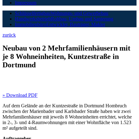
Impressum
Schlüsselfertigbau
Wohnungs- und Gewerbebau
Handwerksbetrieb
Rohbau, Umbau und Sanierung
Immobilienbüro
Entwickler, Bauträger, Makler
zurück
Neubau von 2 Mehrfamilienhäusern mit
je 8 Wohneinheiten, Kuntzestraße in
Dortmund
» Download PDF
Auf dem Gelände an der Kuntzestraße in Dortmund Hombruch
zwischen der Marienbader und Karlsbader Straße haben wir zwei
Mehrfamilienhäuser mit jeweils 8 Wohneinheiten errichtet, welche
in 2-, 3- und 4-Raumwohnungen mit einer Wohnfläche von 1.523
m² aufgeteilt sind.
Auftraggeber