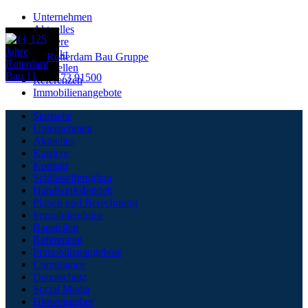
Unternehmen
Aktuelles
Karriere
Menü
Kontakt
Rotterdam Bau Gruppe
Baustellen
Telefon: 02173 91500
Referenzen
Immobilienangebote
Startseite
Unternehmen
Aktuelles
Karriere
Kontakt
Schlüsselfertigbau
Handwerksbetrieb
Planen und Berechnung
Immobilienbüro
Baustellen
Referenzen
Immobilienangebote
Compliance
Datenschutz
Social Media
Hinweisgeber